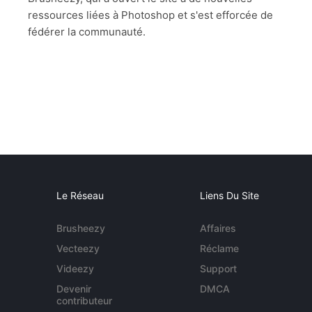
ressources liées à Photoshop et s'est efforcée de
fédérer la communauté.
Le Réseau
Liens Du Site
Brusheezy
Affaires
Vecteezy
Réclame
Videezy
Support
Devenir
DMCA
contributeur