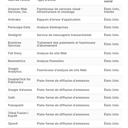
social
Amazon Web
Fournisseur de services cloud -
États Unis,
Services, Inc.
Infrastructure et stockage
Irlande
Airbrake
Rapport d'erreur d'application
États Unis
Periscope Data
Analyse d’entreprises
États Unis
Sendgrid
Service de messagerie transactionnel
États Unis
Braintree
Traitement des paiements et fournisseur
États Unis
Services
d'abonnement
Full Story
Analyse de site Web
États Unis
Baremetrics
Analyse financière
États Unis
Google
Fournisseur d'analyse de site Web
États Unis
Analytics
DoubleClick for
Plate-forme de diffusion d'annonces
États Unis
Publishers
Google Adsense
Plate-forme de diffusion d'annonces
États Unis
Oath
Plate-forme de diffusion d'annonces
États Unis
Pulsepoint
Plate-forme de diffusion d'annonces
États Unis
Tribal Fusion /
Plate-forme de diffusion d'annonces
États Unis
Expo9
OpenX
Plate-forme de diffusion d'annonces
États Unis