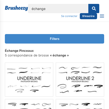
lose
Se connecter
S'inscrire
Filters
Échange Pinceaux
5 correspondance de brosse
échange