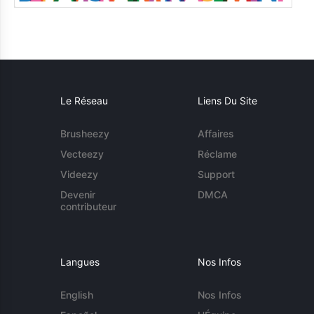
Le Réseau
Liens Du Site
Brusheezy
Affaires
Vecteezy
Réclame
Videezy
Support
Devenir
DMCA
contributeur
Langues
Nos Infos
English
Nos Infos