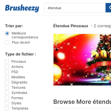
Trier par:
Étendue Pinceaux
-
2 corres
Meilleure
correspondance
Plus récent
Type de fichier :
Pinceaux
Actions
PSD
Modèles
Dégradés
Textures
Symboles
Formes
Browse More étendu
Styles
Templates