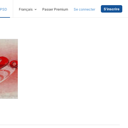
S'inscrire
PSD
Français
Passer Premium
Se connecter