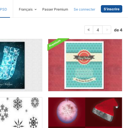
S'inscrire
PSD
Français
Passer Premium
Se connecter
de 4
4