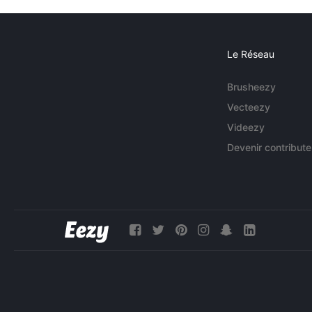
Le Réseau
Brusheezy
Vecteezy
Videezy
Devenir contribute