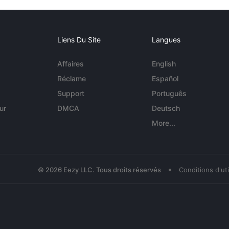
Liens Du Site
Langues
Affaires
English
Réclame
Español
Support
Português
ur
DMCA
Deutsch
More...
•
© 2026 Eezy LLC. Tous droits réservés
Conditions d'uti