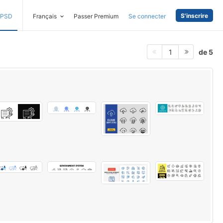
S'inscrire
PSD
Français
Passer Premium
Se connecter
de 5
1