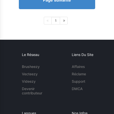
Page suivante
1
Le Réseau
Liens Du Site
Brusheezy
Affaires
Vecteezy
Réclame
Videezy
Support
Devenir
DMCA
contributeur
Langues
Nos Infos