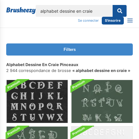
lose
Se connecter
S'inscrire
Filters
Alphabet Dessine En Craie Pinceaux
2 944 correspondance de brosse
alphabet dessine en craie