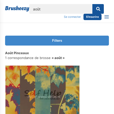
lose
Se connecter
S'inscrire
Filters
Août Pinceaux
1 correspondance de brosse
août