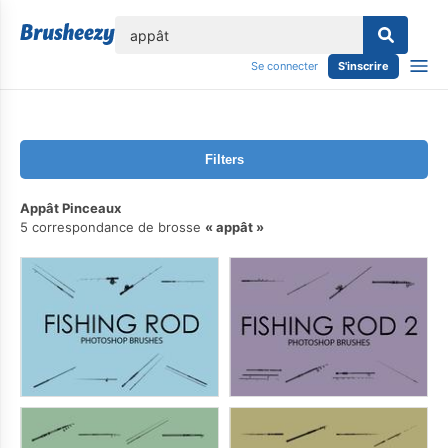
lose
Se connecter
S'inscrire
Filters
Appât Pinceaux
5 correspondance de brosse
appât