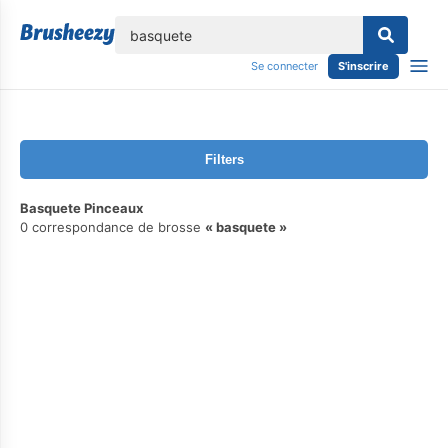
lose
Se connecter
S'inscrire
Filters
Basquete Pinceaux
0 correspondance de brosse
basquete