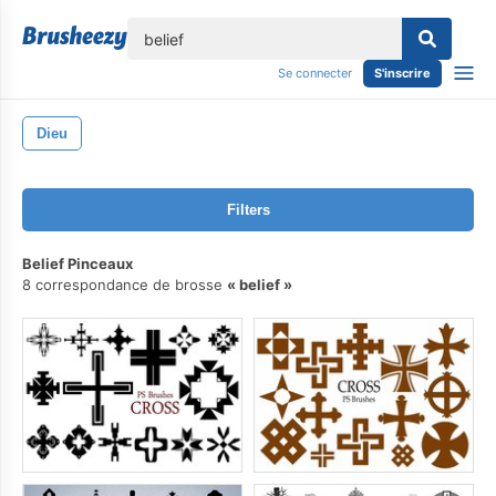
lose
Se connecter
S'inscrire
Dieu
Filters
Belief Pinceaux
8 correspondance de brosse
belief