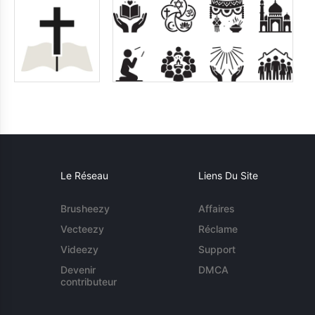
Le Réseau
Liens Du Site
Brusheezy
Affaires
Vecteezy
Réclame
Videezy
Support
Devenir
DMCA
contributeur