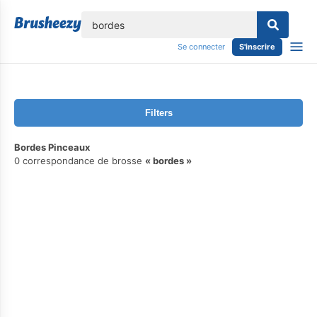
lose
Se connecter
S'inscrire
Filters
Bordes Pinceaux
0 correspondance de brosse
bordes