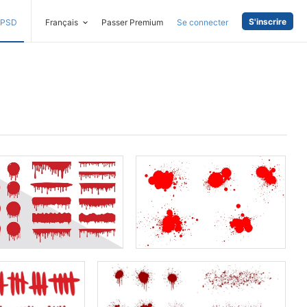
S'inscrire
PSD
Français
Passer Premium
Se connecter