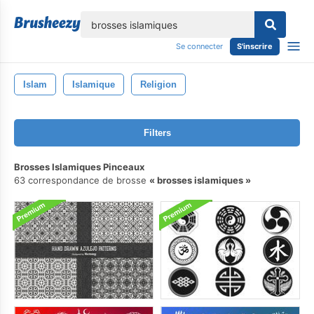
lose
Se connecter
S'inscrire
Islam
Islamique
Religion
Filters
Brosses Islamiques Pinceaux
63 correspondance de brosse
brosses islamiques