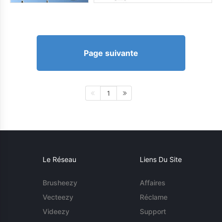
Page suivante
1
Le Réseau
Liens Du Site
Brusheezy
Affaires
Vecteezy
Réclame
Videezy
Support