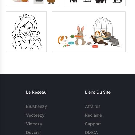
Le Réseau
Liens Du Site
Brusheezy
Affaires
Vecteezy
Réclame
Videezy
Support
Devenir
DMCA