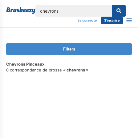
lose
Se connecter
S'inscrire
Filters
Chevrons Pinceaux
0 correspondance de brosse
chevrons