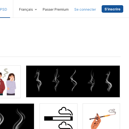
S'inscrire
PSD
Français
Passer Premium
Se connecter