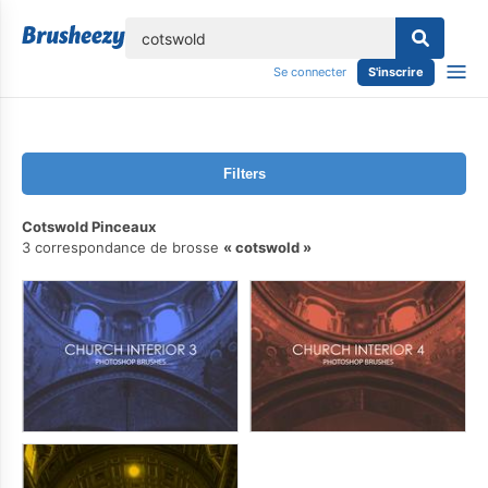
lose
Se connecter
S'inscrire
Filters
Cotswold Pinceaux
3 correspondance de brosse
cotswold