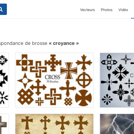
Vecteurs
Photos
Vidéo
spondance de brosse
croyance