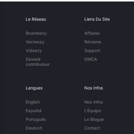
Le Réseau
Liens Du Site
Brusheezy
Affaires
Vecteezy
Réclame
Videezy
Support
Devenir
DMCA
contributeur
Langues
Nos Infos
English
Nos Infos
Español
L'Équipe
Português
Le Blogue
Deutsch
Contact