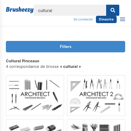
lose
Se connecter
S'inscrire
Filters
Cultural Pinceaux
4 correspondance de brosse
cultural