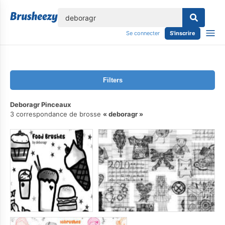
lose
Se connecter
S'inscrire
Filters
Deboragr Pinceaux
3 correspondance de brosse
deboragr