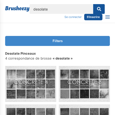
lose
Se connecter
S'inscrire
Filters
Desolate Pinceaux
4 correspondance de brosse
desolate