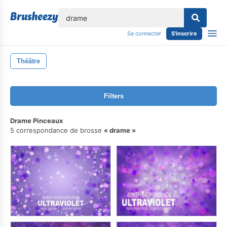
lose
Se connecter
S'inscrire
Théâtre
Filters
Drame Pinceaux
5 correspondance de brosse
drame