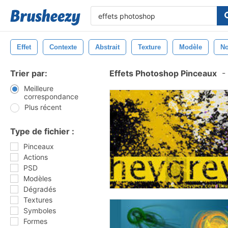
Effet
Contexte
Abstrait
Texture
Modèle
No
Trier par:
Effets Photoshop Pinceaux
-
Meilleure
correspondance
Plus récent
Type de fichier :
Pinceaux
Actions
PSD
Modèles
Dégradés
Textures
Symboles
Formes