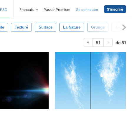
S'inscrire
PSD
Français
Passer Premium
Se connecter
ile
Texturé
Surface
La Nature
Grunge
Jaune
de 51
51