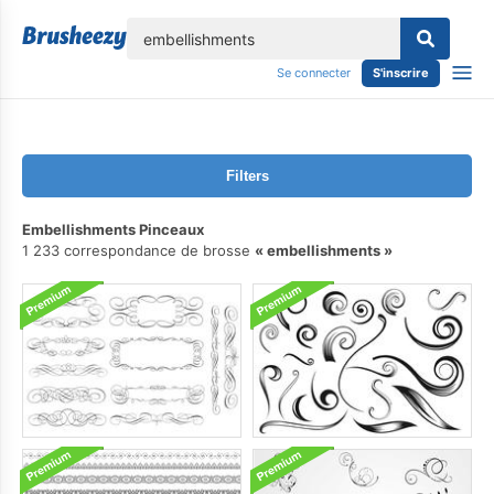
lose
Se connecter
S'inscrire
Filters
Embellishments Pinceaux
1 233 correspondance de brosse
embellishments