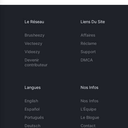
Le Réseau
Liens Du Site
Brusheezy
Affaires
Vecteezy
Réclame
Videezy
Support
Devenir
DMCA
contributeur
Langues
Nos Infos
English
Nos Infos
Español
L'Équipe
Português
Le Blogue
Deutsch
Contact