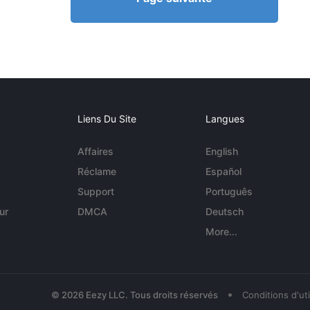
Liens Du Site
Langues
Affaires
English
Réclame
Español
Support
Português
ur
DMCA
Deutsch
More...
•
© 2026 Eezy LLC. Tous droits réservés
Conditions d'uti