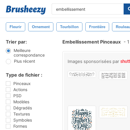
Fleurir
Ornement
Tourbillon
Frontière
Roulea
Trier par:
Embellissement Pinceaux
-
1
Meilleure
correspondance
Plus récent
Images sponsorisées par
Type de fichier :
Pinceaux
Actions
PSD
Modèles
Dégradés
Textures
Symboles
Formes