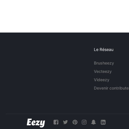
Le Réseau
Brusheezy
Vecteezy
Videezy
Devenir contribute