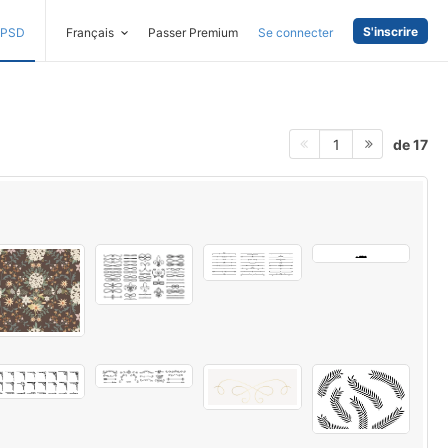
S'inscrire
PSD
Français
Passer Premium
Se connecter
de 17
1