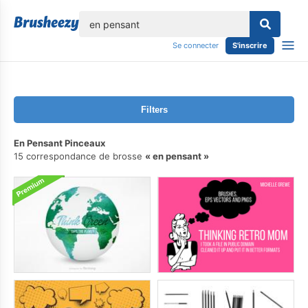
lose
Se connecter
S'inscrire
Filters
En Pensant Pinceaux
15 correspondance de brosse
en pensant