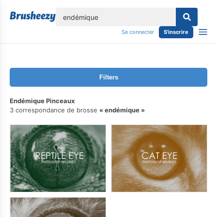
lose
Se connecter
S'inscrire
Filters
Endémique Pinceaux
3 correspondance de brosse
endémique