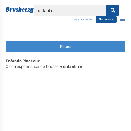
lose
Se connecter
S'inscrire
Filters
Enfantin Pinceaux
0 correspondance de brosse
enfantin