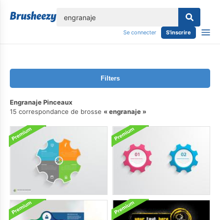
lose
Se connecter
S'inscrire
Filters
Engranaje Pinceaux
15 correspondance de brosse
engranaje