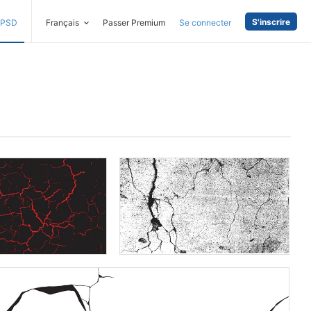
S'inscrire
PSD
Français
Passer Premium
Se connecter