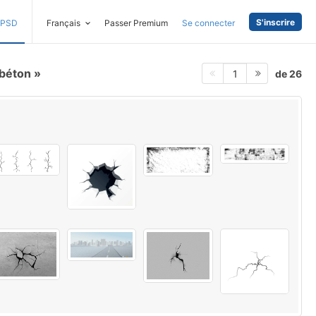
S'inscrire
PSD
Français
Passer Premium
Se connecter
 béton
de 26
1