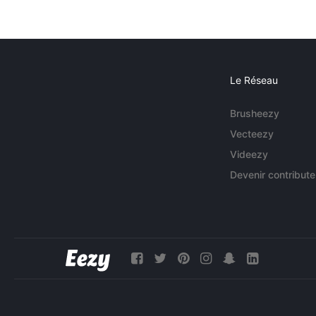
Le Réseau
Brusheezy
Vecteezy
Videezy
Devenir contribute