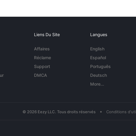
Liens Du Site
Langues
Affaires
English
Réclame
Español
Support
Português
ur
DMCA
Deutsch
More...
•
© 2026 Eezy LLC. Tous droits réservés
Conditions d'uti