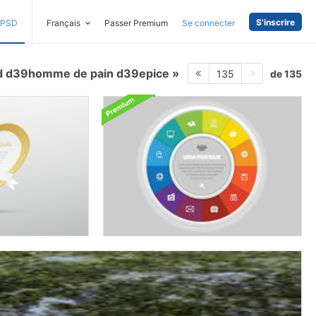
S'inscrire
PSD
Français
Passer Premium
Se connecter
d d39homme de pain d39epice
de 135
135