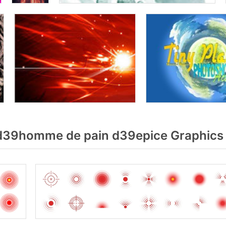
d39homme de pain d39epice Graphics 