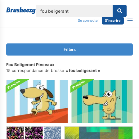
lose
Se connecter
S'inscrire
Filters
Fou Beligerant Pinceaux
15 correspondance de brosse
fou beligerant