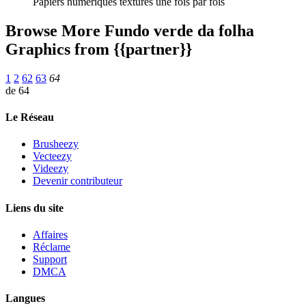
Papiers numériques texturés une fois par fois
Browse More Fundo verde da folha
Graphics from {{partner}}
1
2
62
63
64
de 64
Le Réseau
Brusheezy
Vecteezy
Videezy
Devenir contributeur
Liens du site
Affaires
Réclame
Support
DMCA
Langues