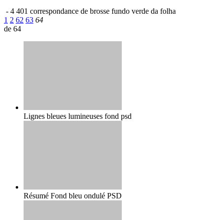
-
4 401 correspondance de brosse
fundo verde da folha
1
2
62
63
64
de 64
Lignes bleues lumineuses fond psd
Résumé Fond bleu ondulé PSD