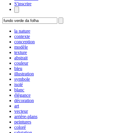
S'inscrire
la nature
contexte
conception
modèle
texture
abstrait
couleur
bleu
illustration
symbole
isolé
blanc
élégance
décoration
art
vecteur
arrière-plans
peintures
coloré
salutation