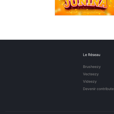
Le Réseau
Brusheezy
Vecteezy
Videezy
Devenir contribute