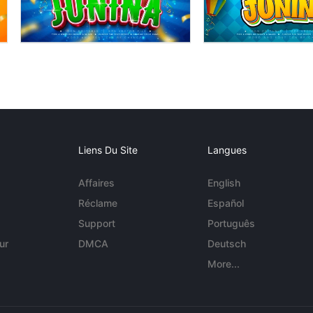
Liens Du Site
Langues
Affaires
English
Réclame
Español
Support
Português
ur
DMCA
Deutsch
More...