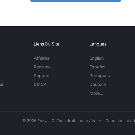
Liens Du Site
Langues
Affaires
English
Réclame
Español
Support
Português
ur
DMCA
Deutsch
More...
•
© 2026 Eezy LLC. Tous droits réservés
Conditions d'uti