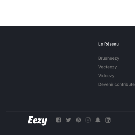
Le Réseau
Brusheezy
Vecteezy
Videezy
Devenir contribute