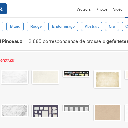
Vecteurs
Photos
Vidéo
Blanc
Rouge
Endommagé
Abstrait
Cru
C
d Pinceaux
-
2 885 correspondance de brosse
gefaltete