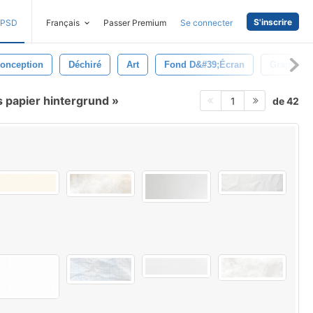
S'inscrire
PSD
Français
Passer Premium
Se connecter
onception
Déchiré
Art
Fond D&#39;écran
Graphiqu
s papier hintergrund
de 42
1