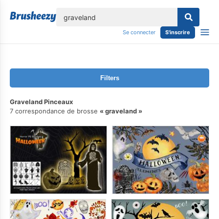
lose
Se connecter
S'inscrire
Filters
Graveland Pinceaux
7 correspondance de brosse
graveland