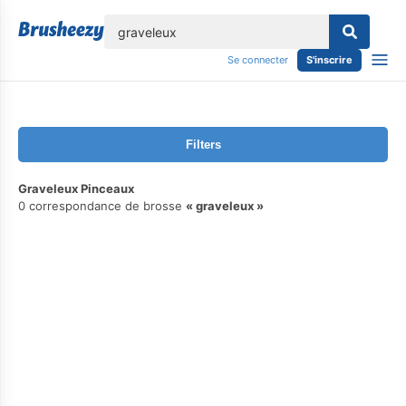
lose
Se connecter
S'inscrire
Filters
Graveleux Pinceaux
0 correspondance de brosse
graveleux