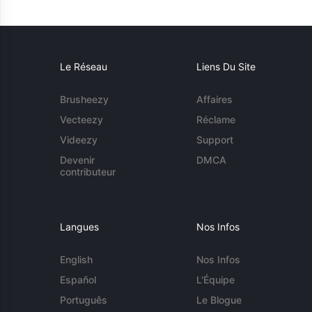
Le Réseau
Liens Du Site
Brusheezy
Affaires
Vecteezy
Réclame
Videezy
Support
Devenir
DMCA
contributeur
Langues
Nos Infos
English
Nos Infos
Español
L'Équipe
Português
Le Blogue