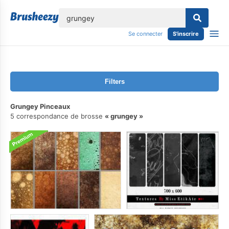
lose
Se connecter
S'inscrire
Filters
Grungey Pinceaux
5 correspondance de brosse
grungey