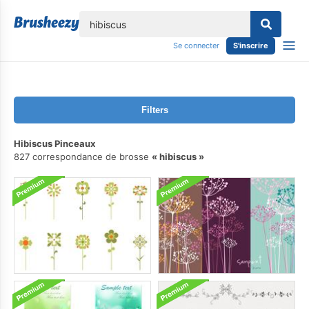
lose
Se connecter
S'inscrire
Filters
Hibiscus Pinceaux
827 correspondance de brosse
hibiscus