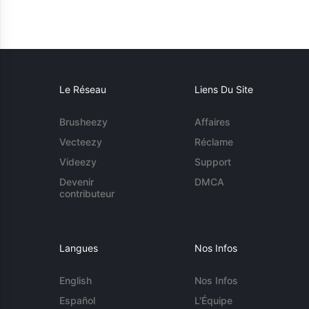
Le Réseau
Liens Du Site
Brusheezy
Affaires
Vecteezy
Réclame
Videezy
Support
Devenir
DMCA
contributeur
Langues
Nos Infos
English
Nos Infos
Español
L'Équipe