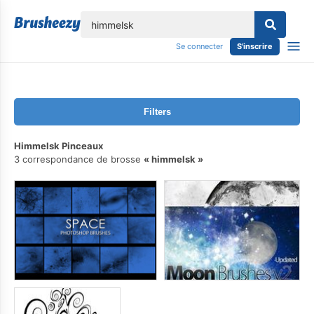
lose
Se connecter
S'inscrire
Filters
Himmelsk Pinceaux
3 correspondance de brosse
himmelsk