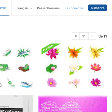
S'inscrire
PSD
Français
Passer Premium
Se connecter
de 11
11