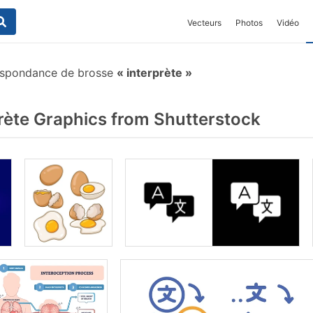
Vecteurs
Photos
Vidéo
espondance de brosse
interprète
rète Graphics from Shutterstock