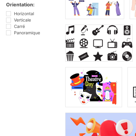
Orientation:
Horizontal
Verticale
Carré
Panoramique