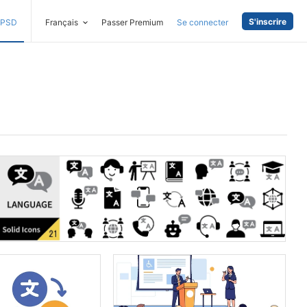
S'inscrire
PSD
Français
Passer Premium
Se connecter