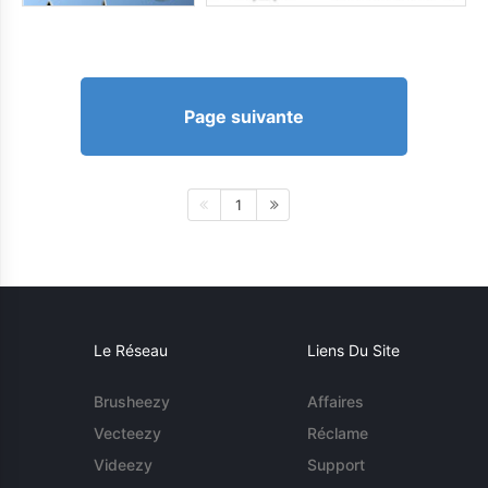
Page suivante
1
Le Réseau
Liens Du Site
Brusheezy
Affaires
Vecteezy
Réclame
Videezy
Support