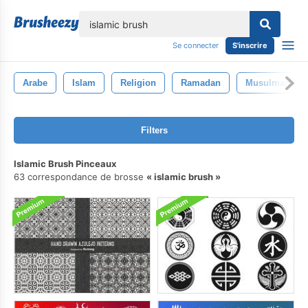
lose
Se connecter
S'inscrire
Arabe
Islam
Religion
Ramadan
Musulman
Filters
Islamic Brush Pinceaux
63 correspondance de brosse
islamic brush