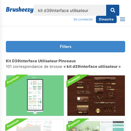
lose
Se connecter
S'inscrire
Filters
Kit D39interface Utilisateur Pinceaux
101 correspondance de brosse
kit d39interface utilisateur