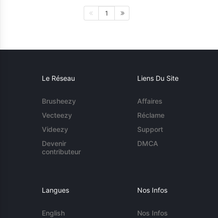
1
Le Réseau
Liens Du Site
Brusheezy
Affaires
Vecteezy
Réclame
Videezy
Support
Devenir
DMCA
contributeur
Langues
Nos Infos
English
Nos Infos