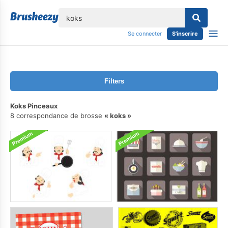
lose
Se connecter
S'inscrire
Filters
Koks Pinceaux
8 correspondance de brosse
koks