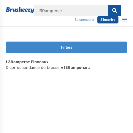
lose
Se connecter
S'inscrire
Filters
L39amperse Pinceaux
0 correspondance de brosse
l39amperse