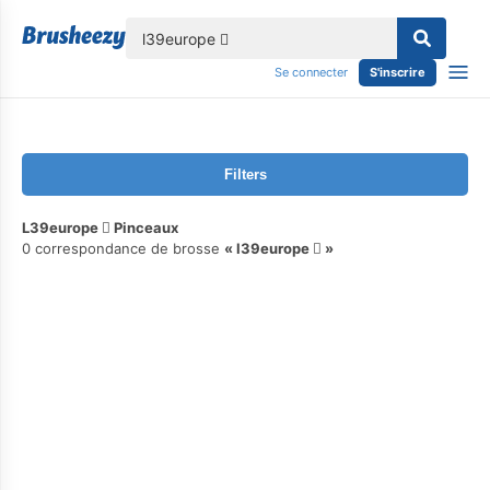
lose
Se connecter
S'inscrire
Filters
L39europe  Pinceaux
0 correspondance de brosse
l39europe 